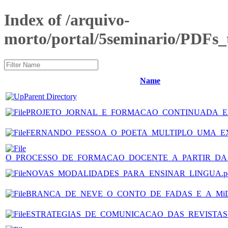
Index of /arquivo-
morto/portal/5seminario/PDFs_t
Name
Parent Directory
PROJETO_JORNAL_E_FORMACAO_CONTINUADA_EX
FERNANDO_PESSOA_O_POETA_MULTIPLO_UMA_EXP
O_PROCESSO_DE_FORMACAO_DOCENTE_A_PARTIR_DA_
NOVAS_MODALIDADES_PARA_ENSINAR_LINGUA.p
BRANCA_DE_NEVE_O_CONTO_DE_FADAS_E_A_MiDI
ESTRATEGIAS_DE_COMUNICACAO_DAS_REVISTAS_