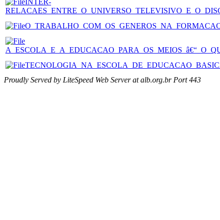
INTER-
RELACAES_ENTRE_O_UNIVERSO_TELEVISIVO_E_O_DISC
O_TRABALHO_COM_OS_GENEROS_NA_FORMACAO.
A_ESCOLA_E_A_EDUCACAO_PARA_OS_MEIOS_â€“_O_QU
TECNOLOGIA_NA_ESCOLA_DE_EDUCACAO_BASICA
Proudly Served by LiteSpeed Web Server at alb.org.br Port 443