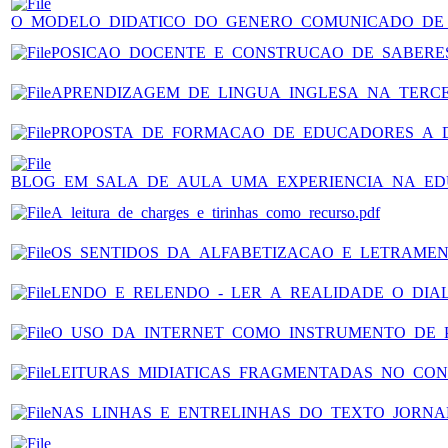
O_MODELO_DIDATICO_DO_GENERO_COMUNICADO_DE_
POSICAO_DOCENTE_E_CONSTRUCAO_DE_SABERES_
APRENDIZAGEM_DE_LINGUA_INGLESA_NA_TERCEI
PROPOSTA_DE_FORMACAO_DE_EDUCADORES_A_DI
BLOG_EM_SALA_DE_AULA_UMA_EXPERIENCIA_NA_ED
A_leitura_de_charges_e_tirinhas_como_recurso.pdf
OS_SENTIDOS_DA_ALFABETIZACAO_E_LETRAMENT
LENDO_E_RELENDO_-_LER_A_REALIDADE_O_DIAL
O_USO_DA_INTERNET_COMO_INSTRUMENTO_DE_PE
LEITURAS_MIDIATICAS_FRAGMENTADAS_NO_CON
NAS_LINHAS_E_ENTRELINHAS_DO_TEXTO_JORNALI