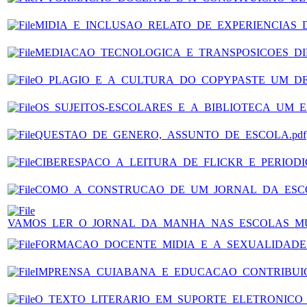
MIDIA_E_INCLUSAO_RELATO_DE_EXPERIENCIAS_D
MEDIACAO_TECNOLOGICA_E_TRANSPOSICOES_DID
O_PLAGIO_E_A_CULTURA_DO_COPYPASTE_UM_DES
OS_SUJEITOS-ESCOLARES_E_A_BIBLIOTECA_UM_E
QUESTAO_DE_GENERO,_ASSUNTO_DE_ESCOLA.pdf
CIBERESPACO_A_LEITURA_DE_FLICKR_E_PERIODIC
COMO_A_CONSTRUCAO_DE_UM_JORNAL_DA_ESCO
VAMOS_LER_O_JORNAL_DA_MANHA_NAS_ESCOLAS_MUN
FORMACAO_DOCENTE_MIDIA_E_A_SEXUALIDADE.
IMPRENSA_CUIABANA_E_EDUCACAO_CONTRIBUIC
O_TEXTO_LITERARIO_EM_SUPORTE_ELETRONICO_