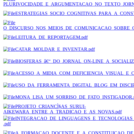
PLURIVOCIDADE_E_ARGUMENTACAO_NO_TEXTO_JORNA
ESTRATEGIAS_SOCIO_COGNITIVAS_PARA_A_CONS
O_DISCURSO_NOS_MEIOS_DE_COMUNICACAO_SOBRE_O
LEITURA_DE_REPORTAGEM.pdf
CATAR_MOLDAR_E_INVENTAR.pdf
BIOSFERAS_â€“_DO_JORNAL_ON-LINE_A_SOCIALI
ACESSO_A_MIDIA_COM_DEFICIENCIA_VISUAL_E_C
USO_DA_FERRAMENTA_DIGITAL_BLOG_EM_DISCIPL
MONA_LISA_UM_SORRISO_DE_FATO_INSTIGADOR.p
PROJETO_CRIANCÌ§AS_SURUI-
AIKEWARA_ENTRE_A_TRADICAO_E_AS_NOVAS.pdf
INTEGRACAO_DE_LINGUAGENS_E_TECNOLOGIA
.pdf
A_FORMACAO_DOCENTE_E_A_CONSTITUICAO_DE_