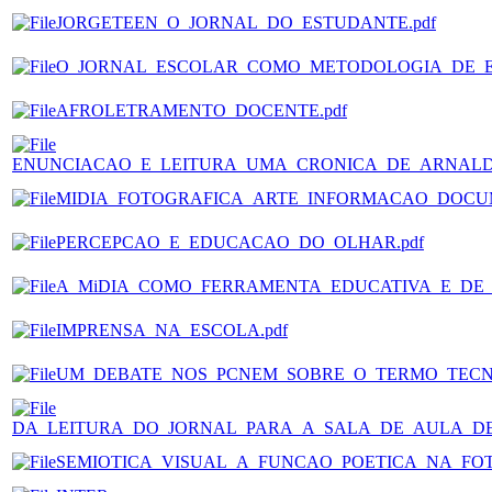
JORGETEEN_O_JORNAL_DO_ESTUDANTE.pdf
O_JORNAL_ESCOLAR_COMO_METODOLOGIA_DE_EN
AFROLETRAMENTO_DOCENTE.pdf
ENUNCIACAO_E_LEITURA_UMA_CRONICA_DE_ARNALDO
MIDIA_FOTOGRAFICA_ARTE_INFORMACAO_DOCU
PERCEPCAO_E_EDUCACAO_DO_OLHAR.pdf
A_MiDIA_COMO_FERRAMENTA_EDUCATIVA_E_DE_C
IMPRENSA_NA_ESCOLA.pdf
UM_DEBATE_NOS_PCNEM_SOBRE_O_TERMO_TECNO
DA_LEITURA_DO_JORNAL_PARA_A_SALA_DE_AULA_DE
SEMIOTICA_VISUAL_A_FUNCAO_POETICA_NA_FOT