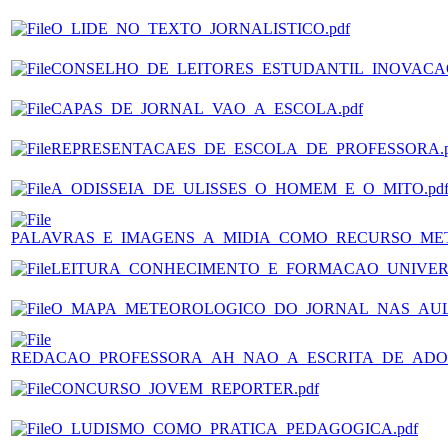
O_LIDE_NO_TEXTO_JORNALISTICO.pdf
CONSELHO_DE_LEITORES_ESTUDANTIL_INOVACAO
CAPAS_DE_JORNAL_VAO_A_ESCOLA.pdf
REPRESENTACAES_DE_ESCOLA_DE_PROFESSORA.p
A_ODISSEIA_DE_ULISSES_O_HOMEM_E_O_MITO.pd
PALAVRAS_E_IMAGENS_A_MIDIA_COMO_RECURSO_MET
LEITURA_CONHECIMENTO_E_FORMACAO_UNIVERSI
O_MAPA_METEOROLOGICO_DO_JORNAL_NAS_AULA
REDACAO_PROFESSORA_AH_NAO_A_ESCRITA_DE_ADOL
CONCURSO_JOVEM_REPORTER.pdf
O_LUDISMO_COMO_PRATICA_PEDAGOGICA.pdf