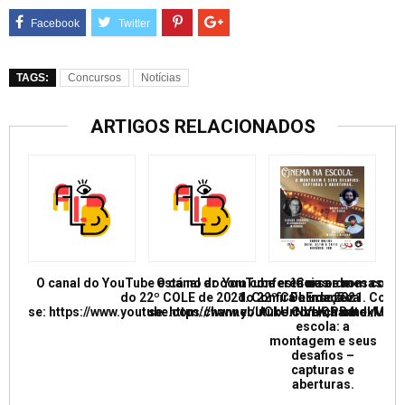
TAGS:
Concursos
Notícias
ARTIGOS RELACIONADOS
O canal do YouTube está no ar com conferências e mesas re
O canal do YouTube está no ar com conf
Curso de
do 22º COLE de 2021. Confira e inscreva
do 22º COLE de 2021. Confir
Formação:
se: https://www.youtube.com/channel/UCkUrNVUQPR4tdxMC
se: https://www.youtube.com/channel/
Cinema na
escola: a
montagem e seus
desafios –
capturas e
aberturas.