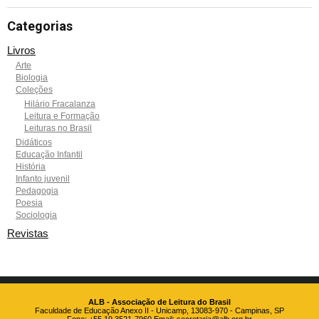
Categorias
Livros
Arte
Biologia
Coleções
Hilário Fracalanza
Leitura e Formação
Leituras no Brasil
Didáticos
Educação Infantil
História
Infanto juvenil
Pedagogia
Poesia
Sociologia
Revistas
ALB - Associação de Leitura do Brasil
Faculdade de Educação Anexo II - Unicamp, 13083-970 - Campinas, SP