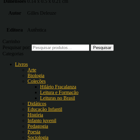
Dimensões
0.14 x 0.5 x 0.21 cm
Autor
Gilles Deleuze
Editora
Autêntica
Carrinho
Pesquisar por:
Categorias
Livros
Arte
Biologia
Coleções
Hilário Fracalanza
Leitura e Formação
Leituras no Brasil
Didáticos
Educação Infantil
História
Infanto juvenil
Pedagogia
Poesia
Sociologia