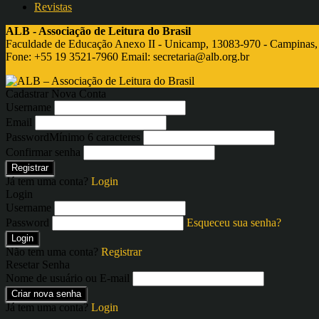
Revistas
ALB - Associação de Leitura do Brasil
Faculdade de Educação Anexo II - Unicamp, 13083-970 - Campinas,
Fone: +55 19 3521-7960 Email:
secretaria@alb.org.br
Cadastrar Nova Conta
Username
Email
Password
Mínimo 6 caracteres
Confirmar senha
Registrar
Já tem uma conta?
Login
Login
Username
Password
Esqueceu sua senha?
Login
Não tem uma conta?
Registrar
Resetar Senha
Nome de usuário ou E-mail
Criar nova senha
Já tem uma conta?
Login