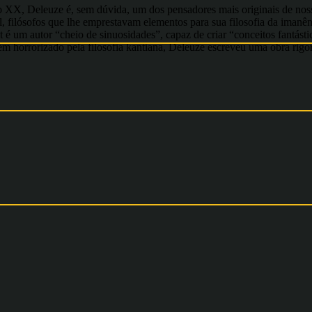
lo XX, Deleuze é, sem dúvida, um dos pensadores mais originais de noss
 filósofos que lhe emprestavam elementos para sua filosofia da imanênc
nt é um autor “cheio de sinuosidades”, capaz de criar “conceitos fantá
ém horrorizado pela filosofia kantiana, Deleuze escreveu uma obra rigo