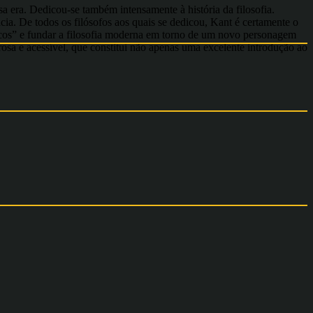
a era. Dedicou-se também intensamente à história da filosofia.
ia. De todos os filósofos aos quais se dedicou, Kant é certamente o
sticos” e fundar a filosofia moderna em torno de um novo personagem
rosa e acessível, que constitui não apenas uma excelente introdução ao