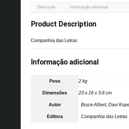
Descrição
Informação adicional
Product Description
Companhia das Letras
Informação adicional
Peso
2 kg
Dimensões
23 x 16 x 3.8 cm
Autor
Bruce Albert, Davi Ko
Editora
Companhia das Letras