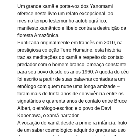
Um grande xamã e porta-voz dos Yanomami
oferece neste livro um relato excepcional, ao
mesmo tempo testemunho autobiográfico,
manifesto xamânico e libelo contra a destruição da
floresta Amazônica.
Publicada originalmente em francês em 2010, na
prestigiosa coleção Terre Humaine, esta história
traz as meditações do xamã a respeito do contato
predador com o homem branco, ameaça constante
para seu povo desde os anos 1960. A queda do céu
foi escrito a partir de suas palavras contadas a um
etnólogo com quem nutre uma longa amizade –
foram mais de trinta anos de convivência entre os
signatários e quarenta anos de contato entre Bruce
Albert, o etnólogo-escritor, e o povo de Davi
Kopenawa, o xamã-narrador.
A vocação de xamã desde a primeira infância, fruto
de um saber cosmológico adquirido graças ao uso