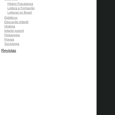
Hilário Fracalanza
Leitura e Formação
Leituras no Brasil
Didáticos
Educação Infantil
História
Infanto juvenil
Pedagogia
Poesia
Sociologia
Revistas