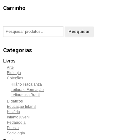
Carrinho
Categorias
Livros
Arte
Biologia
Coleções
Hilário Fracalanza
Leitura e Formação
Leituras no Brasil
Didáticos
Educação Infantil
História
Infanto juvenil
Pedagogia
Poesia
Sociologia