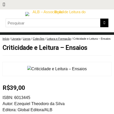
Início
/
Livraria
/
Livros
/
Coleções
/
Leitura e Formação
/ Criticidade e Leitura – Ensaios
Criticidade e Leitura – Ensaios
R$
39,00
ISBN: 6013445
Autor: Ezequiel Theodoro da Silva
Editora: Global Editora/ALB