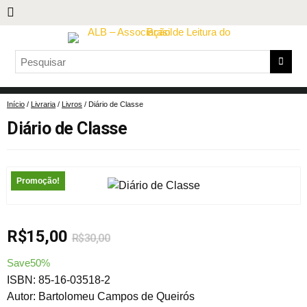
Início
/
Livraria
/
Livros
/ Diário de Classe
Diário de Classe
Promoção!
R$
15,00
R$
30,00
Save50%
ISBN: 85-16-03518-2
Autor: Bartolomeu Campos de Queirós