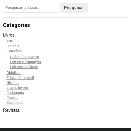
Categorias
Livros
Arte
Biologia
Coleções
Hilário Fracalanza
Leitura e Formação
Leituras no Brasil
Didáticos
Educação Infantil
História
Infanto juvenil
Pedagogia
Poesia
Sociologia
Revistas