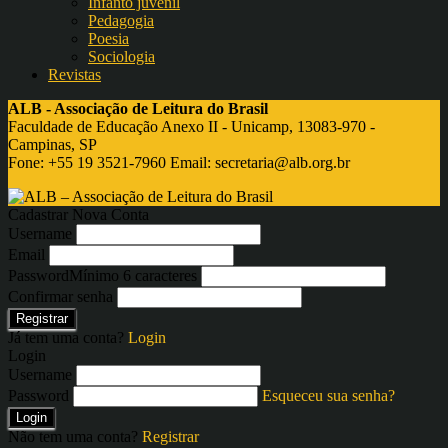
Infanto juvenil
Pedagogia
Poesia
Sociologia
Revistas
ALB - Associação de Leitura do Brasil
Faculdade de Educação Anexo II - Unicamp, 13083-970 -
Campinas, SP
Fone: +55 19 3521-7960 Email:
secretaria@alb.org.br
Cadastrar Nova Conta
Username
Email
Password
Mínimo 6 caracteres
Confirmar senha
Registrar
Já tem uma conta?
Login
Login
Username
Password
Esqueceu sua senha?
Login
Não tem uma conta?
Registrar