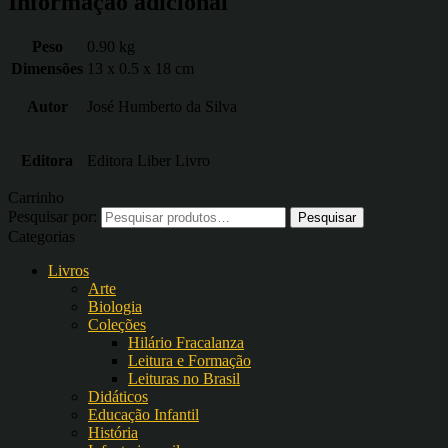
Informação adicional
Peso
0.90 kg
Dimensões
13 x 0.5 x 18 cm
Autor
José Humberto da Silva
Editora
Editora Liber Livro
Carrinho
Pesquisar por:
Categorias
Livros
Arte
Biologia
Coleções
Hilário Fracalanza
Leitura e Formação
Leituras no Brasil
Didáticos
Educação Infantil
História