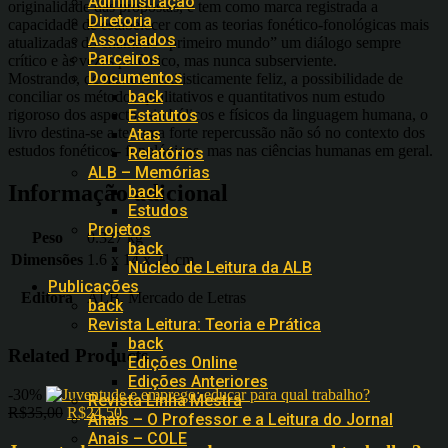
Administração
originalidade das propostas, e tem como marca registrada a
Diretoria
capacidade de estabelecer com as teorias fonético-fonológicas mais
Associados
atualizadas do chamado “primeiro mundo” um diálogo sempre
Parceiros
crítico e às vezes polêmico, mas nunca subserviente.
Documentos
Mostrando, de maneira estilisticamente feliz, a possibilidade de
back
conciliar os métodos qualitativos e quantitativos num estudo
rigoroso dos aspectos simbólicos e físicos da linguagem humana, o
Estatutos
livro destina-se a ter uma forte repercussão não só no contexto dos
Atas
estudos fonéticos- fonológicos, mas nas ciências humanas em geral.
Relatórios
ALB – Memórias
Informação adicional
back
Estudos
Projetos
Peso
0.327 kg
back
Dimensões
1.6 x 14 x 21 cm
Núcleo de Leitura da ALB
Publicações
Editora
ALB, Mercado de Letras
back
Revista Leitura: Teoria e Prática
back
Related Products
Edições Online
Edições Anteriores
-30%
Revista Linha Mestra
R$
35,00
R$
24,50
Anais – O Professor e a Leitura do Jornal
Anais – COLE