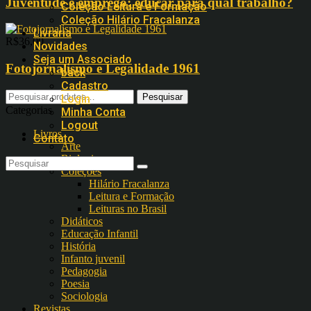
Juventude e emprego: educar para qual trabalho?
Coleção Leitura e Formação
Coleção Hilário Fracalanza
Livraria
R$
36,00
Novidades
Seja um Associado
Fotojornalismo e Legalidade 1961
back
Cadastro
Pesquisar
Login
por:
Categorias
Minha Conta
Logout
Livros
Contato
Arte
Biologia
Coleções
Hilário Fracalanza
Leitura e Formação
Leituras no Brasil
Didáticos
Educação Infantil
História
Infanto juvenil
Pedagogia
Poesia
Sociologia
Revistas