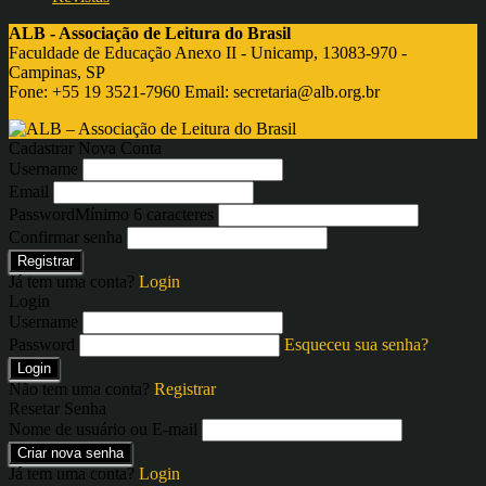
ALB - Associação de Leitura do Brasil
Faculdade de Educação Anexo II - Unicamp, 13083-970 -
Campinas, SP
Fone: +55 19 3521-7960 Email:
secretaria@alb.org.br
Cadastrar Nova Conta
Username
Email
Password
Mínimo 6 caracteres
Confirmar senha
Registrar
Já tem uma conta?
Login
Login
Username
Password
Esqueceu sua senha?
Login
Não tem uma conta?
Registrar
Resetar Senha
Nome de usuário ou E-mail
Criar nova senha
Já tem uma conta?
Login