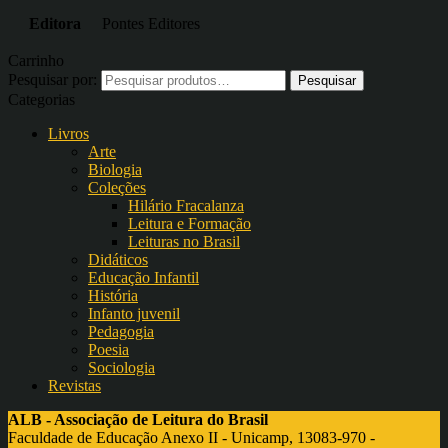
Editora
Pontes Editores
Carrinho
Pesquisar por:
Categorias
Livros
Arte
Biologia
Coleções
Hilário Fracalanza
Leitura e Formação
Leituras no Brasil
Didáticos
Educação Infantil
História
Infanto juvenil
Pedagogia
Poesia
Sociologia
Revistas
ALB - Associação de Leitura do Brasil
Faculdade de Educação Anexo II - Unicamp, 13083-970 -