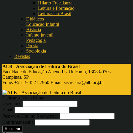
Hilário Fracalanza
Leitura e Formação
Leituras no Brasil
Didáticos
Educação Infantil
História
Infanto juvenil
Pedagogia
Poesia
Sociologia
Revistas
ALB - Associação de Leitura do Brasil
Faculdade de Educação Anexo II - Unicamp, 13083-970 -
Campinas, SP
Fone: +55 19 3521-7960 Email:
secretaria@alb.org.br
Cadastrar Nova Conta
Username
Email
Password
Mínimo 6 caracteres
Confirmar senha
Registrar