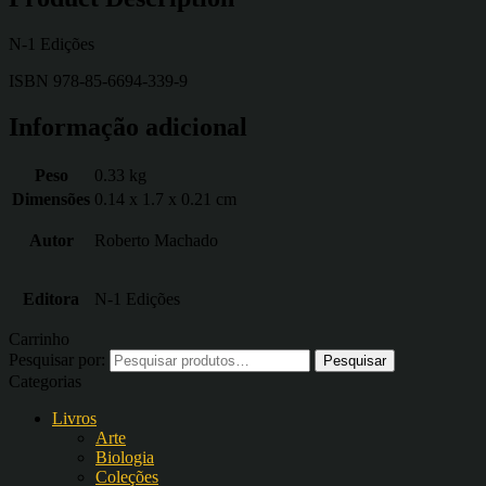
N-1 Edições
ISBN 978-85-6694-339-9
Informação adicional
Peso
0.33 kg
Dimensões
0.14 x 1.7 x 0.21 cm
Autor
Roberto Machado
Editora
N-1 Edições
Carrinho
Pesquisar por:
Categorias
Livros
Arte
Biologia
Coleções