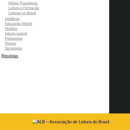
Hilário Fracalanza
Leitura e Formação
Leituras no Brasil
Didáticos
Educação Infantil
História
Infanto juvenil
Pedagogia
Poesia
Sociologia
Revistas