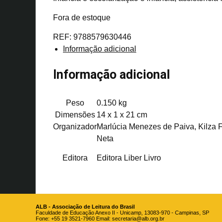
Fora de estoque
REF:
9788579630446
Informação adicional
Informação adicional
Peso
0.150 kg
Dimensões
14 x 1 x 21 cm
Organizador
Marlúcia Menezes de Paiva, Kilza F
Neta
Editora
Editora Liber Livro
ALB - Associação de Leitura do Brasil
Faculdade de Educação Anexo II - Unicamp, 13083-970 - Campinas, SP
Fone: +55 19 3521-7960 Email:
secretaria@alb.org.br