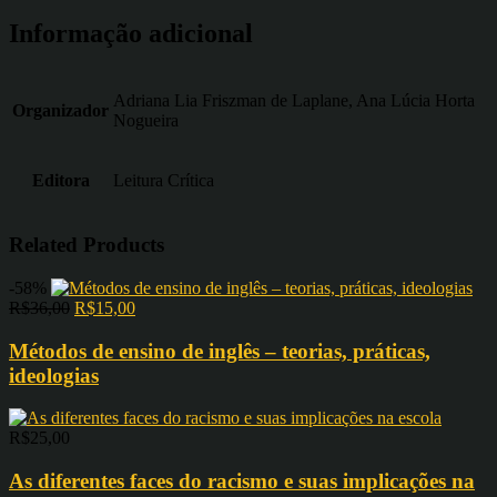
Informação adicional
Adriana Lia Friszman de Laplane, Ana Lúcia Horta
Organizador
Nogueira
Editora
Leitura Crítica
Related Products
-58%
R$
36,00
R$
15,00
Métodos de ensino de inglês – teorias, práticas,
ideologias
R$
25,00
As diferentes faces do racismo e suas implicações na