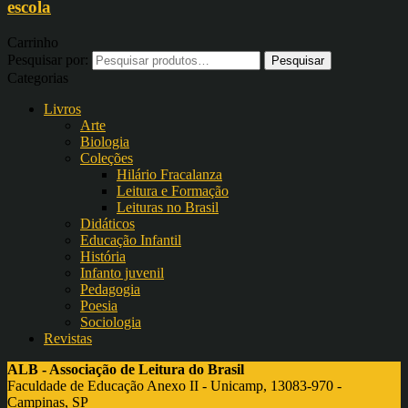
escola
Carrinho
Pesquisar por:
Categorias
Livros
Arte
Biologia
Coleções
Hilário Fracalanza
Leitura e Formação
Leituras no Brasil
Didáticos
Educação Infantil
História
Infanto juvenil
Pedagogia
Poesia
Sociologia
Revistas
ALB - Associação de Leitura do Brasil
Faculdade de Educação Anexo II - Unicamp, 13083-970 -
Campinas, SP