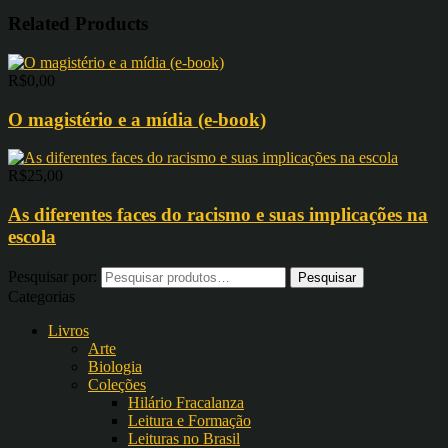
Related Products
R$
0,00
O magistério e a mídia (e-book)
R$
25,00
As diferentes faces do racismo e suas implicações na
escola
Pesquisar por:
Categorias
Livros
Arte
Biologia
Coleções
Hilário Fracalanza
Leitura e Formação
Leituras no Brasil