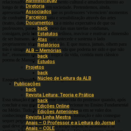
Administração
relacionados com o seu crescimento cultural e amadurecimento ao
Diretoria
longo de sua existência em sociedade. Pretendemos, ainda,
Associados
apresentar elementos para que os professores ‘vivenciem’ momentos
Parceiros
de confraternização, empatia e sensibilização através das artes
Documentos
(teatro, dança e música).” Fica a minha expectativa de que oa
back
professores, para além do peso das suas tarefas cotidianas,
consigam, pela leitura desta coletânea, reavivar e reativar a dimensão
Estatutos
de ser humano, de gente, que antecede e sustenta o lado
Atas
propriamente técnico da profissão. E que nunca, jamais, olhem para
Relatórios
trás e sintam dentro de si “uma vida que poderia ter sido e que não
ALB – Memórias
foi”, etomando uma visão trágica da vida, contida num clássico
back
poema de Manuel Bandeira.
Estudos
Projetos
back
Núcleo de Leitura da ALB
Ezequiel Theodoro da Silva, Organizador
Publicações
back
Revista Leitura: Teoria e Prática
Essa situação é perfeitamente conhecida do professor quando, após
back
concluir a sua graduação, começa a lecionar no Ensino Fundamental
Edições Online
ou Médio. Tudo lhe parece estranho. Pensa em se valer dos
Edições Anteriores
conhecimentos adquiridos durante sua formação e não consegue
Revista Linha Mestra
sequer perceber como fazê-lo. Olha para o currículo proposto, o
Anais – O Professor e a Leitura do Jornal
qual deve seguir. Somente um tempo depois se acostuma e se
Anais – COLE