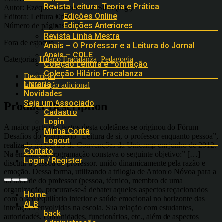
Revista Leitura: Teoria e Prática
Autor: Ezequiel Theodoro da Silva (org.)
Edições Online
Editora: Leitura Crítica
Edições Anteriores
Número de páginas: 161
Revista Linha Mestra
Fora de estoque
Anais – O Professor e a Leitura do Jornal
Anais – COLE
Categorias
Hilário Fracalanza
,
Pedagogia
Coleção Leitura e Formação
Coleção Hilário Fracalanza
Descrição
Livraria
Informação adicional
Novidades
Seja um Associado
Product Description
Cadastro
Login
A maior parte dos textos desta coletânea se originou do Fórum
Minha Conta
Desafios do Magistério “Leitura de si, o professor enquanto pessoa”,
Logout
realizado no Centro de Convenções da Unicamp em junho de 2012.
Contato
Na ementa da programação constava o seguinte objetivo:” […]
Login / Register
discutir a pessoa do professor, unido dinamicamente pela razão e
emoção. Dessa forma, utilizando a trilogia de Antonio Nóvoa para a
identidade do professor (pessoa, técnico, membro de uma
organização, procurar-se-á debater aqueles aspectos reçacionados
Home
com o seu equilíbrio interior e saúde emocional no horizonte das
ALB
interações envolvidas na escola. Sua relação com estudantes,
back
autoridades, comunidades, funcionários, etc., além de aspectos