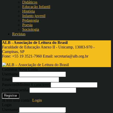
Didáticos
Educação Infantil
História
Infanto juvenil
Pedagogia
Poesia
Sociologia
Revistas
ALB - Associação de Leitura do Brasil
Faculdade de Educação Anexo II - Unicamp, 13083-970 -
Campinas, SP
Fone: +55 19 3521-7960 Email:
secretaria@alb.org.br
Cadastrar Nova Conta
Username
Email
Password
Mínimo 6 caracteres
Confirmar senha
Registrar
Já tem uma conta?
Login
Login
Username