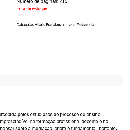
Número de páginas: 215
Fora de estoque
Categorias
Hilário Fracalanza
,
Livros
,
Pedagogia
percebida pelos estudiosos do processo de ensino-
prescindível na formação profissional docente e no
pensar sobre a mediação leitora é fundamental, portanto,