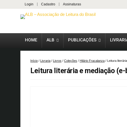
Login
Cadastro
Assinaturas
HOME
ALB
PUBLICAÇÕES
LIVRARI
Início
/
Livraria
/
Livros
/
Coleções
/
Hilário Fracalanza
/ Leitura literá
Leitura literária e mediação (e