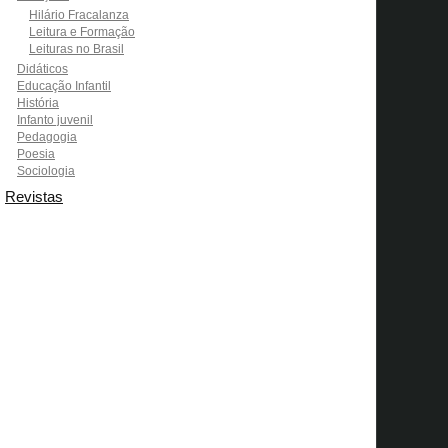
Hilário Fracalanza
Leitura e Formação
Leituras no Brasil
Didáticos
Educação Infantil
História
Infanto juvenil
Pedagogia
Poesia
Sociologia
Revistas