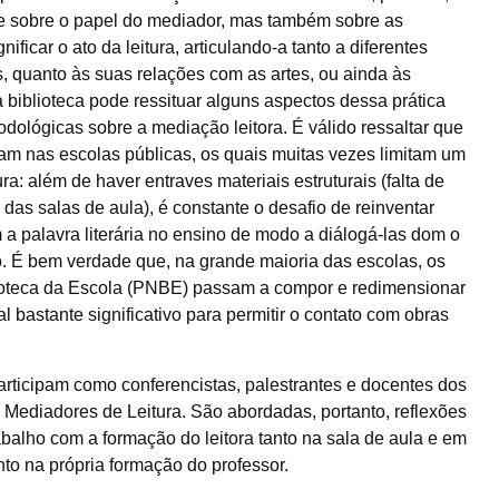
 e sobre o papel do mediador, mas também sobre as
ificar o ato da leitura, articulando-a tanto a diferentes
s, quanto às suas relações com as artes, ou ainda às
a biblioteca pode ressituar alguns aspectos dessa prática
dológicas sobre a mediação leitora. É válido ressaltar que
tam nas escolas públicas, os quais muitas vezes limitam um
ra: além de haver entraves materiais estruturais (falta de
das salas de aula), é constante o desafio de reinventar
m a palavra literária no ensino de modo a diálogá-las dom o
ão. É bem verdade que, na grande maioria das escolas, os
blioteca da Escola (PNBE) passam a compor e redimensionar
 bastante significativo para permitir o contato com obras
articipam como conferencistas, palestrantes e docentes dos
 Mediadores de Leitura. São abordadas, portanto, reflexões
abalho com a formação do leitora tanto na sala de aula e em
nto na própria formação do professor.