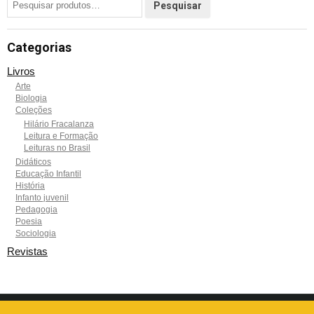
Categorias
Livros
Arte
Biologia
Coleções
Hilário Fracalanza
Leitura e Formação
Leituras no Brasil
Didáticos
Educação Infantil
História
Infanto juvenil
Pedagogia
Poesia
Sociologia
Revistas