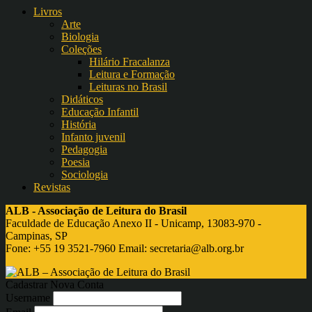
Livros
Arte
Biologia
Coleções
Hilário Fracalanza
Leitura e Formação
Leituras no Brasil
Didáticos
Educação Infantil
História
Infanto juvenil
Pedagogia
Poesia
Sociologia
Revistas
ALB - Associação de Leitura do Brasil
Faculdade de Educação Anexo II - Unicamp, 13083-970 -
Campinas, SP
Fone: +55 19 3521-7960 Email:
secretaria@alb.org.br
Cadastrar Nova Conta
Username