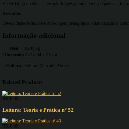
Victor Hugo no Brasil – Se não fosseis grande, éreis pequeno. – Joa
Resenhas
Diversidades reflexiva e abordagem pedagógica: alfabetização e letr
Informação adicional
Peso
0203 kg
Dimensões
232 x 04 x 21 cm
Editora
Editora Mercado Aberto
Related Products
R$
10,00
Leitura: Teoria e Prática nº 52
R$
10,00