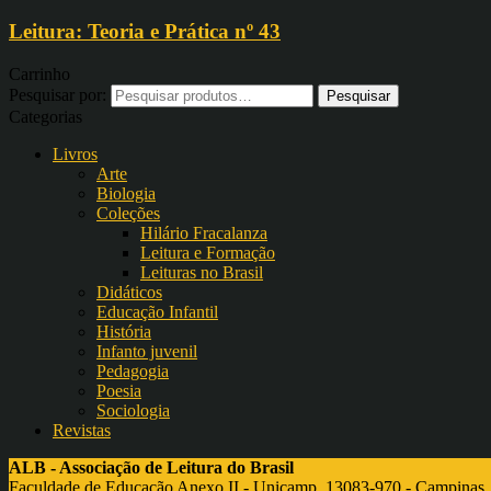
Leitura: Teoria e Prática nº 43
Carrinho
Pesquisar por:
Categorias
Livros
Arte
Biologia
Coleções
Hilário Fracalanza
Leitura e Formação
Leituras no Brasil
Didáticos
Educação Infantil
História
Infanto juvenil
Pedagogia
Poesia
Sociologia
Revistas
ALB - Associação de Leitura do Brasil
Faculdade de Educação Anexo II - Unicamp, 13083-970 - Campinas,