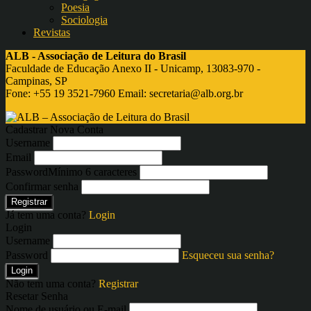
Poesia
Sociologia
Revistas
ALB - Associação de Leitura do Brasil
Faculdade de Educação Anexo II - Unicamp, 13083-970 -
Campinas, SP
Fone: +55 19 3521-7960 Email:
secretaria@alb.org.br
Cadastrar Nova Conta
Username
Email
Password
Mínimo 6 caracteres
Confirmar senha
Registrar
Já tem uma conta?
Login
Login
Username
Password
Esqueceu sua senha?
Login
Não tem uma conta?
Registrar
Resetar Senha
Nome de usuário ou E-mail