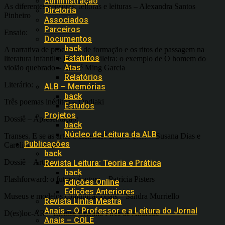
Administração
As diferentes censuras: leitoras e leituras – Alexandra Santos
Diretoria
Pinheiro
Associados
Parceiros
Ensaio:
Documentos
back
A narrativa de processos de formação e os ritos de passagem na
Estatutos
literatura infantil e juvenil brasileira: o exemplo de O homem do
Atas
violão quebrado – André Ming Garcia
Relatórios
Literário:
ALB – Memórias
back
Três poemas inéditos – Ondjaki
Estudos
Projetos
Dossiê – Apresentação:
back
Núcleo de Leitura da ALB
Transes. E se as artes e ciências? E se… e…? – Susana Dias e
Publicações
Carolina Cantarino
back
Dossiê – Artigos:
Revista Leitura: Teoria e Prática
back
Flashforward: o futuro é agora – Patricia Pisters
Edições Online
Edições Anteriores
Museus e modelos comunicacionais – Sandra Murriello
Revista Linha Mestra
Anais – O Professor e a Leitura do Jornal
D(es)loc-AR – Elenise Cristina Pires de Andrade
Anais – COLE