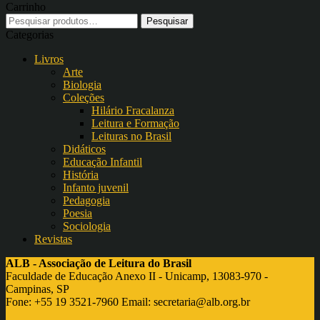
Carrinho
Pesquisar
por:
Categorias
Livros
Arte
Biologia
Coleções
Hilário Fracalanza
Leitura e Formação
Leituras no Brasil
Didáticos
Educação Infantil
História
Infanto juvenil
Pedagogia
Poesia
Sociologia
Revistas
ALB - Associação de Leitura do Brasil
Faculdade de Educação Anexo II - Unicamp, 13083-970 -
Campinas, SP
Fone: +55 19 3521-7960 Email:
secretaria@alb.org.br