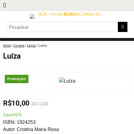
Início
/
Livraria
/
Livros
/ Luíza
Luíza
Promoção!
R$
10,00
R$
17,00
Save41%
ISBN: 1924253
Autor: Cristina Maria Rosa