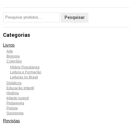
Categorias
Livros
Arte
Biologia
Coleções
Hilário Fracalanza
Leitura e Formação
Leituras no Brasil
Didáticos
Educação Infantil
História
Infanto juvenil
Pedagogia
Poesia
Sociologia
Revistas