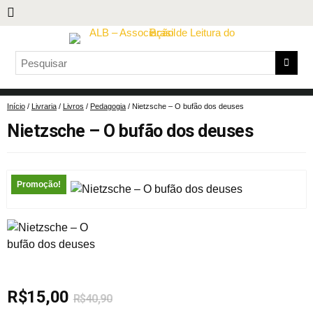
Início
/
Livraria
/
Livros
/
Pedagogia
/ Nietzsche – O bufão dos deuses
Nietzsche – O bufão dos deuses
Promoção!
R$
15,00
R$
40,90