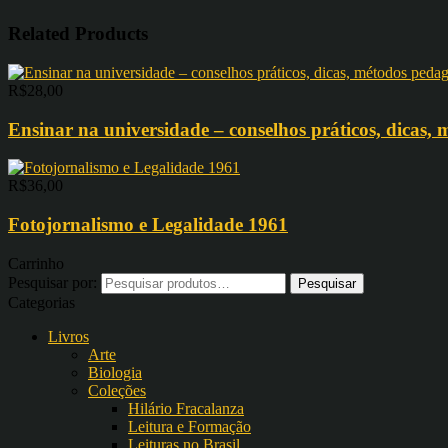
Related Products
R$
28,00
Ensinar na universidade – conselhos práticos, dicas,
R$
36,00
Fotojornalismo e Legalidade 1961
Carrinho
Pesquisar por:
Categorias
Livros
Arte
Biologia
Coleções
Hilário Fracalanza
Leitura e Formação
Leituras no Brasil