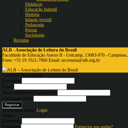
Didáticos
Educação Infantil
História
Infanto juvenil
Pedagogia
Poesia
Sociologia
Revistas
ALB - Associação de Leitura do Brasil
Faculdade de Educação Anexo II - Unicamp, 13083-970 - Campinas,
Fone: +55 19 3521-7960 Email:
secretaria@alb.org.br
Cadastrar Nova Conta
Username
Email
Password
Mínimo 6 caracteres
Confirmar senha
Registrar
Já tem uma conta?
Login
Login
Username
Password
Esqueceu sua senha?