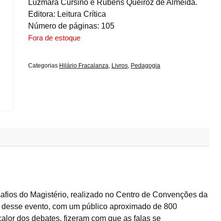
Luzmara Cursino e Rubens Queiroz de Almeida.
Editora: Leitura Crítica
Número de páginas: 105
Fora de estoque
Categorias
Hilário Fracalanza
,
Livros
,
Pedagogia
afios do Magistério, realizado no Centro de Convenções da
o desse evento, com um público aproximado de 800
alor dos debates, fizeram com que as falas se