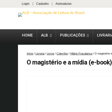
Login
Cadastro
Assinaturas
HOME
ALB
PUBLICAÇÕES
LIVRARI
Início
/
Livraria
/
Livros
/
Coleções
/
Hilário Fracalanza
/ O magistério 
O magistério e a mídia (e-book)