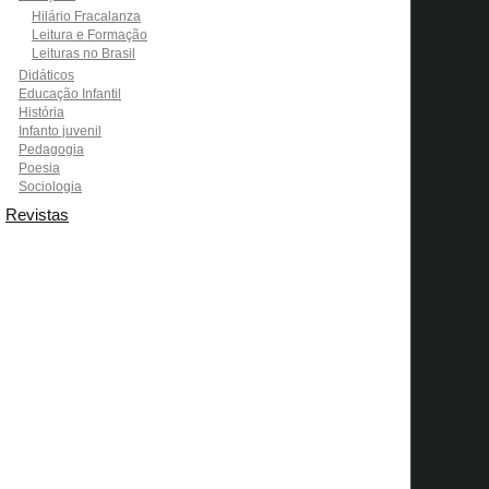
Hilário Fracalanza
Leitura e Formação
Leituras no Brasil
Didáticos
Educação Infantil
História
Infanto juvenil
Pedagogia
Poesia
Sociologia
Revistas