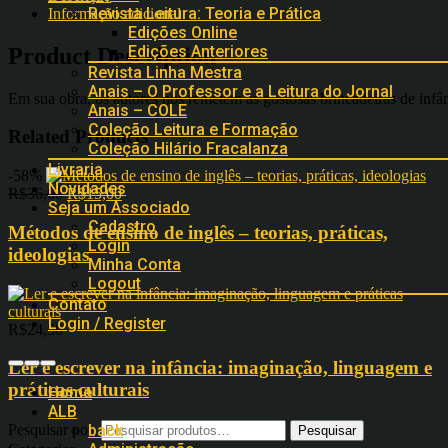
Revista Leitura: Teoria e Prática
Informação adicional
Edições Online
Edições Anteriores
Product Description
Revista Linha Mestra
Anais – O Professor e a Leitura do Jornal
Em sua obra, os autores nos remetem às gostosas brincadeiras de infânc
Anais – COLE
Coleção Leitura e Formação
Related Products
Coleção Hilário Fracalanza
Livraria
-58%
Novidades
R$
36,00
R$
15,00
Seja um Associado
Cadastro
Métodos de ensino de inglês – teorias, práticas,
Login
ideologias
Minha Conta
Logout
Contato
Login / Register
R$
24,50
Ler e escrever na infância: imaginação, linguagem e
práticas culturais
Home
ALB
Pesquisar por:
back