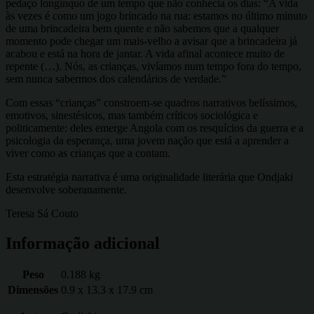
pedaço longínquo de um tempo que não conhecia os dias: “A vida
às vezes é como um jogo brincado na rua: estamos no último minuto
de uma brincadeira bem quente e não sabemos que a qualquer
momento pode chegar um mais-velho a avisar que a brincadeira já
acabou e está na hora de jantar. A vida afinal acontece muito de
repente (…). Nós, as crianças, vivíamos num tempo fora do tempo,
sem nunca sabermos dos calendários de verdade.”
Com essas “crianças” constroem-se quadros narrativos belíssimos,
emotivos, sinestésicos, mas também críticos sociológica e
politicamente: deles emerge Angola com os resquícios da guerra e a
psicologia da esperança, uma jovem nação que está a aprender a
viver como as crianças que a contam.
Esta estratégia narrativa é uma originalidade literária que Ondjaki
desenvolve soberanamente.
Teresa Sá Couto
Informação adicional
Peso
0.188 kg
Dimensões
0.9 x 13.3 x 17.9 cm