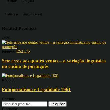
Autor
Ondjaki
Editora
Língua Geral
Related Products
-25%
R$
29,00
R$
21,75
Sete erros aos quatro ventos – a variação linguística
no ensino de português
R$
36,00
Fotojornalismo e Legalidade 1961
Carrinho
Pesquisar
por:
Categorias