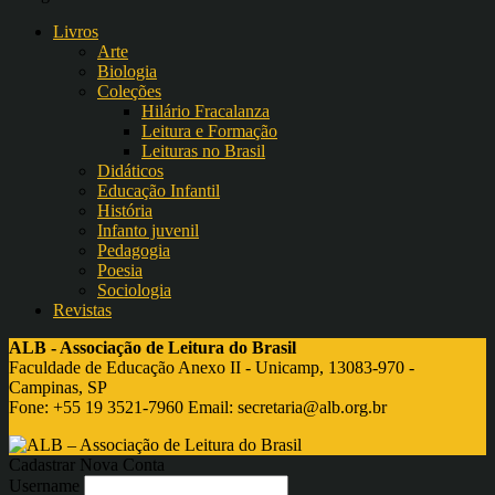
Livros
Arte
Biologia
Coleções
Hilário Fracalanza
Leitura e Formação
Leituras no Brasil
Didáticos
Educação Infantil
História
Infanto juvenil
Pedagogia
Poesia
Sociologia
Revistas
ALB - Associação de Leitura do Brasil
Faculdade de Educação Anexo II - Unicamp, 13083-970 -
Campinas, SP
Fone: +55 19 3521-7960 Email:
secretaria@alb.org.br
Cadastrar Nova Conta
Username