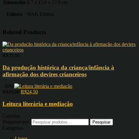
Dimensões
0.7 x 15.9 x 22.9 cm
Editora
WAK Editora
Related Products
R$
25,00
Da produção histórica da criança/infância à
afirmação dos devires crianceiros
-30%
R$
35,00
R$
24,50
Leitura literária e mediação
Carrinho
Pesquisar por:
Categorias
Livros