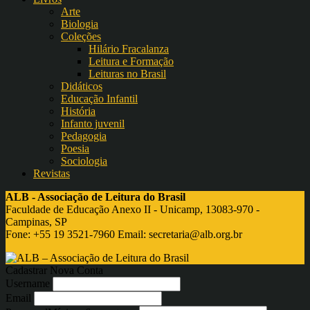
Arte
Biologia
Coleções
Hilário Fracalanza
Leitura e Formação
Leituras no Brasil
Didáticos
Educação Infantil
História
Infanto juvenil
Pedagogia
Poesia
Sociologia
Revistas
ALB - Associação de Leitura do Brasil
Faculdade de Educação Anexo II - Unicamp, 13083-970 -
Campinas, SP
Fone: +55 19 3521-7960 Email:
secretaria@alb.org.br
Cadastrar Nova Conta
Username
Email