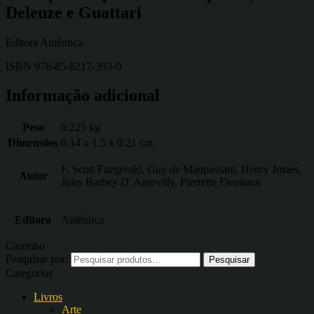
Deleuze e Guattari
Editora Autêntica
ISBN 978-85-8217-393-0
Informação adicional
Peso
0.225 kg
Dimensões
0.14 x 1.5 x 0.21 cm
F. Scott Fitzgerald, Guy de Maupassant, Henry Jmaes,
Autor
Jules Barbey D' Aurevilly, Pierrette Fleutiaux
Editora
Autêntica
Carrinho
Pesquisar por:
Categorias
Livros
Arte