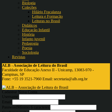
Biologia
Coleções
Hilário Fracalanza
Leitura e Formação
Leituras no Brasil
Didáticos
Educação Infantil
História
Infanto juvenil
Pedagogia
Poesia
Sociologia
Revistas
ALB - Associação de Leitura do Brasil
Faculdade de Educação Anexo II - Unicamp, 13083-970 -
Campinas, SP
Fone: +55 19 3521-7960 Email:
secretaria@alb.org.br
Cadastrar Nova Conta
Username
Email
Password
Mínimo 6 caracteres