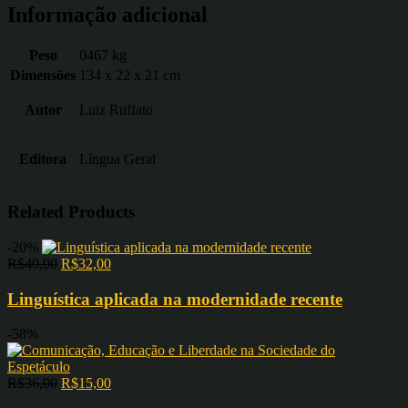
Informação adicional
Peso
0467 kg
Dimensões
134 x 22 x 21 cm
Autor
Luiz Ruffato
Editora
Língua Geral
Related Products
-20%
R$
40,00
R$
32,00
Linguística aplicada na modernidade recente
-58%
R$
36,00
R$
15,00