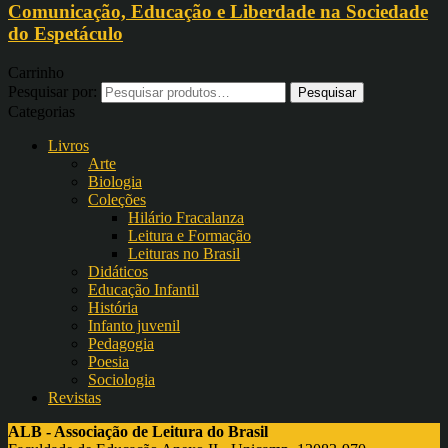
Comunicação, Educação e Liberdade na Sociedade
do Espetáculo
Carrinho
Pesquisar por:
Categorias
Livros
Arte
Biologia
Coleções
Hilário Fracalanza
Leitura e Formação
Leituras no Brasil
Didáticos
Educação Infantil
História
Infanto juvenil
Pedagogia
Poesia
Sociologia
Revistas
ALB - Associação de Leitura do Brasil