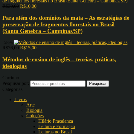
R$
30,00
R$
10,00
Para além dos domínios da mata – As estratégias de
preservação de fragmentos florestais no Brasil
(Santa Genebra – Campinas/SP)
-58%
R$
36,00
R$
15,00
Métodos de ensino de inglês – teorias, práticas,
ideologias
Carrinho
Pesquisar por:
Categorias
Livros
Arte
Biologia
Coleções
Hilário Fracalanza
Leitura e Formação
Leituras no Brasil