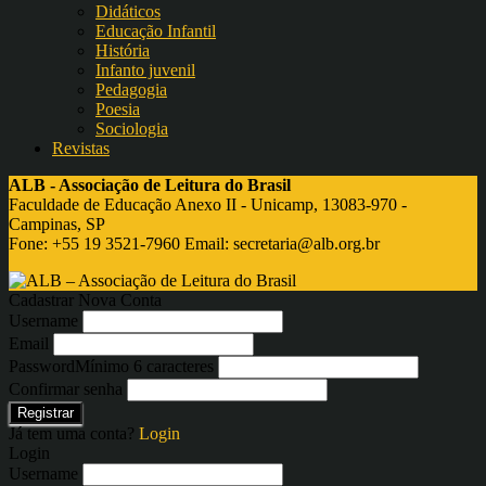
Didáticos
Educação Infantil
História
Infanto juvenil
Pedagogia
Poesia
Sociologia
Revistas
ALB - Associação de Leitura do Brasil
Faculdade de Educação Anexo II - Unicamp, 13083-970 -
Campinas, SP
Fone: +55 19 3521-7960 Email:
secretaria@alb.org.br
Cadastrar Nova Conta
Username
Email
Password
Mínimo 6 caracteres
Confirmar senha
Registrar
Já tem uma conta?
Login
Login
Username