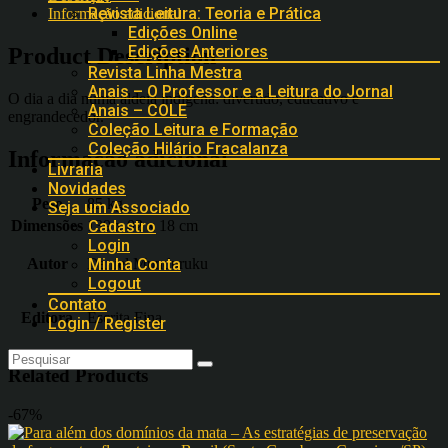
Revista Leitura: Teoria e Prática
Informação adicional
Edições Online
Edições Anteriores
Product Description
Revista Linha Mestra
Anais – O Professor e a Leitura do Jornal
O dia a dia numa aldeia indígena: divertido, educativo e
Anais – COLE
engrandecedor.
Coleção Leitura e Formação
Coleção Hilário Fracalanza
Informação adicional
Livraria
Novidades
Peso
85 kg
Seja um Associado
Cadastro
Dimensões
139 x 02 x 18 cm
Login
Minha Conta
Autor
Daniel Munduruku
Logout
Contato
Editora
Escrita Fina
Login / Register
Related Products
-67%