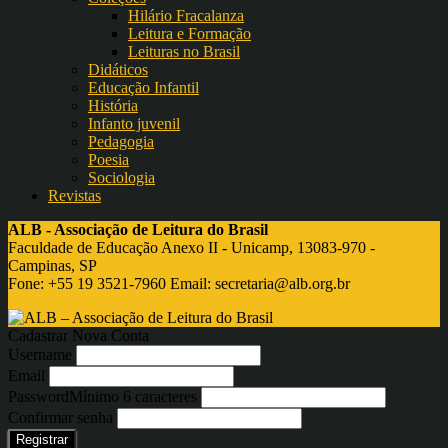
Hilário Fracalanza
Leitura e Formação
Leituras no Brasil
Didáticos
Educação Infantil
História
Infanto juvenil
Pedagogia
Poesia
Sociologia
Revistas
ALB - Associação de Leitura do Brasil
Faculdade de Educação Anexo II - Unicamp, 13083-970 -
Campinas, SP
Fone: +55 19 3521-7960 Email:
secretaria@alb.org.br
Cadastrar Nova Conta
Username
Email
Password
Mínimo 6 caracteres
Confirmar senha
Registrar