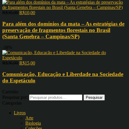
R$
30,00
R$
10,00
Para além dos domínios da mata – As estratégias de
preservação de fragmentos florestais no Brasil
(Santa Genebra – Campinas/SP)
-58%
R$
36,00
R$
15,00
Comunicação, Educação e Liberdade na Sociedade
do Espetáculo
Carrinho
Pesquisar por:
Categorias
Livros
Arte
Biologia
Coleções