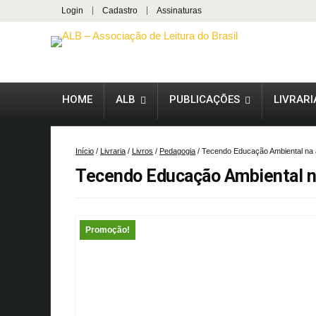
Login
Cadastro
Assinaturas
HOME
ALB
PUBLICAÇÕES
LIVRARI
Início
/
Livraria
/
Livros
/
Pedagogia
/ Tecendo Educação Ambiental na a
Tecendo Educação Ambiental na
Promoção!