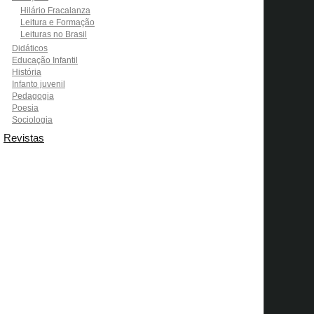
Hilário Fracalanza
Leitura e Formação
Leituras no Brasil
Didáticos
Educação Infantil
História
Infanto juvenil
Pedagogia
Poesia
Sociologia
Revistas