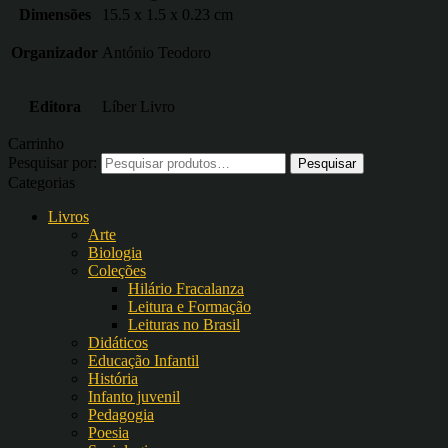
Dimensões
15.5 x 1.5 x 0.23 cm
Organizador
António Teodoro
Editora
Líber Livro
Carrinho
Pesquisar por:
Categorias
Livros
Arte
Biologia
Coleções
Hilário Fracalanza
Leitura e Formação
Leituras no Brasil
Didáticos
Educação Infantil
História
Infanto juvenil
Pedagogia
Poesia