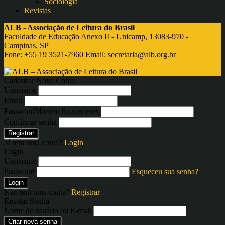
Sociologia
Revistas
ALB - Associação de Leitura do Brasil
Faculdade de Educação Anexo II - Unicamp, 13083-970 -
Campinas, SP
Fone: +55 19 3521-7960 Email:
secretaria@alb.org.br
Cadastrar Nova Conta
Username
Email
Password
Mínimo 6 caracteres
Confirmar senha
Registrar
Já tem uma conta?
Login
Login
Username
Password
Esqueceu sua senha?
Login
Não tem uma conta?
Registrar
Resetar Senha
Nome de usuário ou E-mail
Criar nova senha