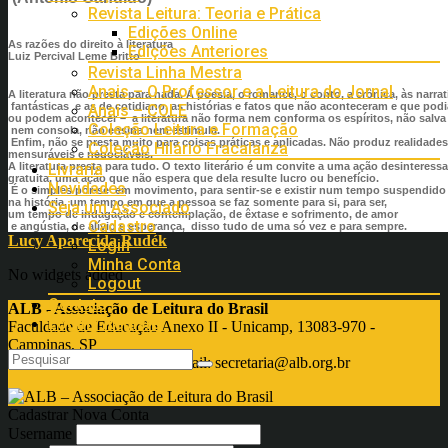
Revista Leitura: Teoria e Prática
Edições Online
As razões do direito à literatura
Edições Anteriores
Luiz Percival Leme Britto
Revista Linha Mestra
Anais – O Professor e a Leitura do Jornal
A literatura não presta para nada. A poesia, o romance, o conto, a crônica, às narrat
fantásticas e as de cotidiano, as histórias e fatos que não aconteceram e que pod
Anais – COLE
ou podem acontecer – a literatura não forma nem conforma os espíritos, não salva
Coleção Leitura e Formação
nem consola, não ensina nem estimula.
Enfim, não se presta muito para coisas práticas e aplicadas. Não produz realidades
Coleção Hilário Fracalanza
mensuráveis e negociáveis.
A literatura presta para tudo. O texto literário é um convite a uma ação desinteress
Livraria
gratuita, uma ação que não espera que dela resulte lucro ou benefício.
Novidades
É o simples por-se em movimento, para sentir-se e existir num tempo suspendido
na história, um tempo em que a pessoa se faz somente para si, para ser,
Seja um Associado
um tempo de indagação e contemplação, de êxtase e sofrimento, de amor
Cadastro
e angústia, de alívio e esperança, disso tudo de uma só vez e para sempre.
Lucy Aparecida Rudék
Login
Minha Conta
No widgets added
Logout
Contato
ALB - Associação de Leitura do Brasil
Login / Register
Faculdade de Educação Anexo II - Unicamp, 13083-970 -
Campinas, SP
Fone: +55 19 3521-7960 Email:
secretaria@alb.org.br
Cadastrar Nova Conta
Username