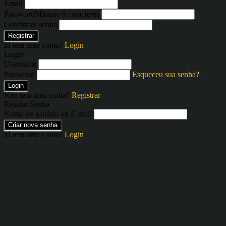
Email
Password
Mínimo 6 caracteres
Confirmar senha
Registrar
Já tem uma conta?
Login
Login
Username
Password
Esqueceu sua senha?
Login
Não tem uma conta?
Registrar
Resetar Senha
Nome de usuário ou E-mail
Criar nova senha
Já tem uma conta?
Login