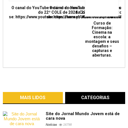
O canal do YouTube está no ar com conferências e mesas re
O canal do YouTube está no ar com conf
do 22º COLE de 2021. Confira e inscreva
do 22º COLE de 2021. Confir
se: https://www.youtube.com/channel/UCkUrNVUQPR4tdxMC
se: https://www.youtube.com/channel/
Curso de
Formação:
Cinema na
escola: a
montagem e seus
desafios –
capturas e
aberturas.
MAIS LIDOS
CATEGORIAS
Site do Jornal Mundo Jovem está de
cara nova
Notícias
16798