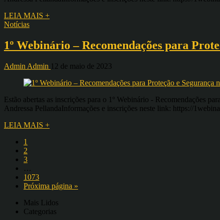
LEIA MAIS +
Notícias
1º Webinário – Recomendações para Prote
Admin Admin
12 de maio de 2023
Estão abertas as inscrições para o 1º Webinário - Recomendações par
Andressa PellandaInformações e inscrições neste link: https://1webi
LEIA MAIS +
1
2
3
…
1073
Próxima página »
Mais Lidos
Categorias