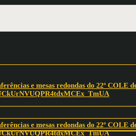
ferências e mesas redondas do 22º COLE de
nnel/UCkUrNVUQPR4tdxMCEx_TmUA
ferências e mesas redondas do 22º COLE de 
nnel/UCkUrNVUQPR4tdxMCEx_TmUA