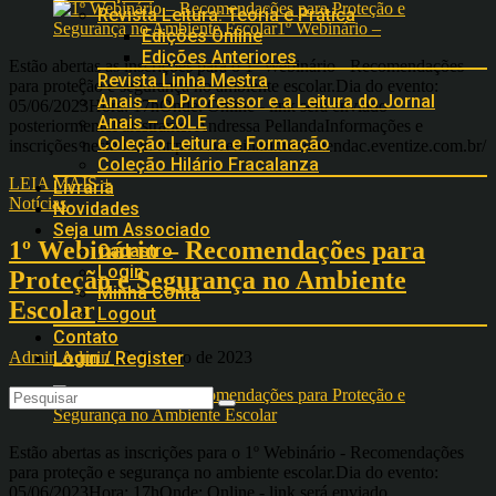
Revista Leitura: Teoria e Prática
Edições Online
Edições Anteriores
Estão abertas as inscrições para o 1º Webinário - Recomendações
Revista Linha Mestra
para proteção e segurança no ambiente escolar.Dia do evento:
Anais – O Professor e a Leitura do Jornal
05/06/2023Hora: 17hOnde: Online - link será enviado
Anais – COLE
posteriormentePalestrante: Andressa PellandaInformações e
Coleção Leitura e Formação
inscrições neste link: https://1webinariorecomendac.eventize.com.br/
Coleção Hilário Fracalanza
LEIA MAIS +
Livraria
Notícias
Novidades
Seja um Associado
1º Webinário – Recomendações para
Cadastro
Login
Proteção e Segurança no Ambiente
Minha Conta
Escolar
Logout
Contato
Admin Admin
12 de maio de 2023
Login / Register
Estão abertas as inscrições para o 1º Webinário - Recomendações
para proteção e segurança no ambiente escolar.Dia do evento:
05/06/2023Hora: 17hOnde: Online - link será enviado