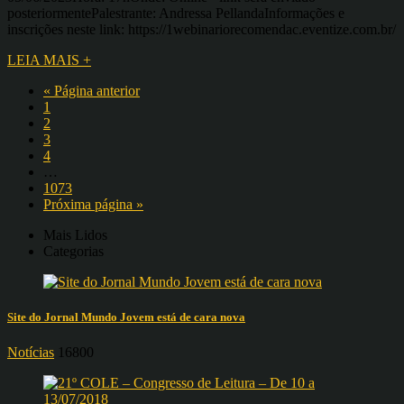
posteriormentePalestrante: Andressa PellandaInformações e
inscrições neste link: https://1webinariorecomendac.eventize.com.br/
LEIA MAIS +
« Página anterior
1
2
3
4
…
1073
Próxima página »
Mais Lidos
Categorias
Site do Jornal Mundo Jovem está de cara nova
Notícias
16800