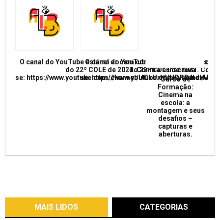
O canal do YouTube está no ar com conferências e mesas re
O canal do YouTube está no ar com conf
do 22º COLE de 2021. Confira e inscreva
do 22º COLE de 2021. Confir
se: https://www.youtube.com/channel/UCkUrNVUQPR4tdxMC
se: https://www.youtube.com/channel/
Curso de
Formação:
Cinema na
escola: a
montagem e seus
desafios –
capturas e
aberturas.
MAIS LIDOS
CATEGORIAS