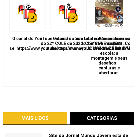
O canal do YouTube está no ar com conferências e mesas re
O canal do YouTube está no ar com conf
Curso de
do 22º COLE de 2021. Confira e inscreva
do 22º COLE de 2021. Confir
Formação:
se: https://www.youtube.com/channel/UCkUrNVUQPR4tdxMC
se: https://www.youtube.com/channel/
Cinema na
escola: a
montagem e seus
desafios –
capturas e
aberturas.
MAIS LIDOS
CATEGORIAS
Site do Jornal Mundo Jovem está de