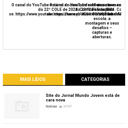
O canal do YouTube está no ar com conferências e mesas re
O canal do YouTube está no ar com conf
Curso de
do 22º COLE de 2021. Confira e inscreva
do 22º COLE de 2021. Confir
Formação:
se: https://www.youtube.com/channel/UCkUrNVUQPR4tdxMC
se: https://www.youtube.com/channel/
Cinema na
escola: a
montagem e seus
desafios –
capturas e
aberturas.
MAIS LIDOS
CATEGORIAS
Site do Jornal Mundo Jovem está de
cara nova
Notícias
16797