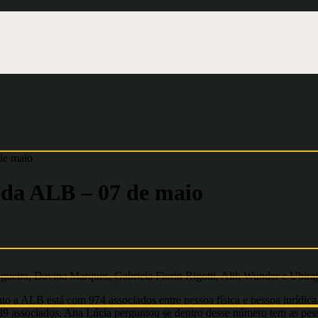
de maio
a da ALB – 07 de maio
eira, Davina Marques, Gabriela Fiorin Rigotti, Alik Wunder e Ubiraj
 a ALB está com 974 associados entre pessoa física e pessoa jurídic
associados. Ana Lúcia perguntou se dentro desse número tem as pessoa