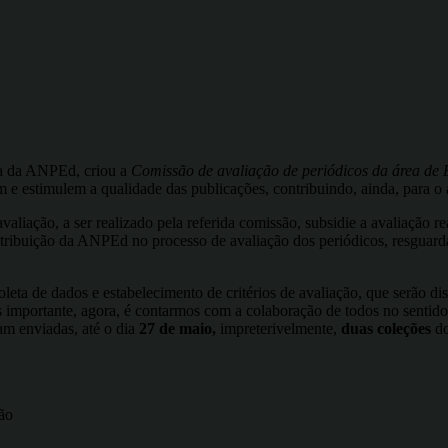
ia da ANPEd, criou a
Comissão de avaliação de periódicos da área de
em e estimulem a qualidade das publicações, contribuindo, ainda, para 
liação, a ser realizado pela referida comissão, subsidie a avaliação 
ribuição da ANPEd no processo de avaliação dos periódicos, resguardan
leta de dados e estabelecimento de critérios de avaliação, que serão 
is importante, agora, é contarmos com a colaboração de todos no sentid
jam enviadas, até o dia
27 de maio,
impreterivelmente,
duas coleções
do
ão