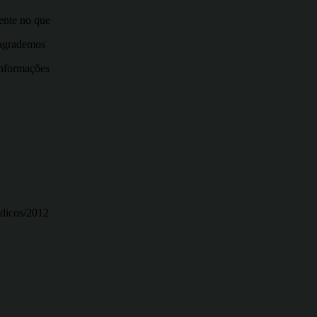
ente no que
 agrademos
informações
ódicos/2012