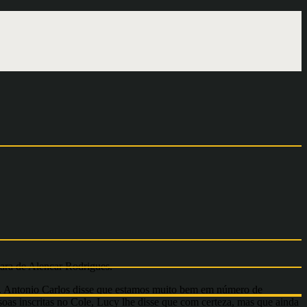
ara de Alencar Rodrigues.
a. Antonio Carlos disse que estamos muito bem em número de
s inscritas no Cole, Lucy lhe disse que com certeza, mas que ainda