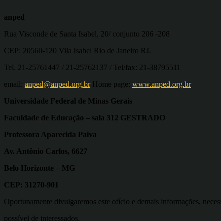
anped
Rua Visconde de Santa Isabel, 20/ conjunto 206 -208
CEP: 20560-120 Vila Isabel Rio de Janeiro RJ.
Tel. 21-25761447 / 21-25762137 / Tel/fax: 21-38795511
email:
anped@anped.org.br
Home page:
www.anped.org.br
Universidade Federal de Minas Gerais
Faculdade de Educação – sala 312 GESTRADO
Professora Aparecida Paiva
Av. Antônio Carlos, 6627
Belo Horizonte – MG
CEP: 31270-901
Oportunamente divulgaremos este ofício e demais informações, neces
possível de interessados.