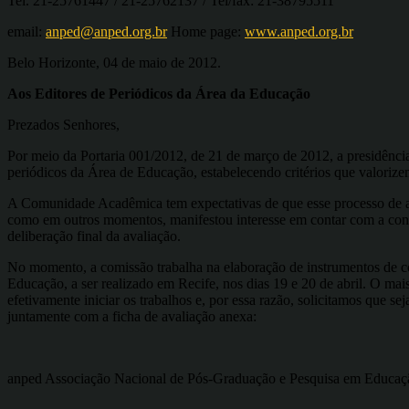
Tel. 21-25761447 / 21-25762137 / Tel/fax: 21-38795511
email:
anped@anped.org.br
Home page:
www.anped.org.br
Belo Horizonte, 04 de maio de 2012.
Aos Editores de Periódicos da Área da Educação
Prezados Senhores,
Por meio da Portaria 001/2012, de 21 de março de 2012, a presidênc
periódicos da Área de Educação, estabelecendo critérios que valoriz
A Comunidade Acadêmica tem expectativas de que esse processo de ava
como em outros momentos, manifestou interesse em contar com a cont
deliberação final da avaliação.
No momento, a comissão trabalha na elaboração de instrumentos de co
Educação, a ser realizado em Recife, nos dias 19 e 20 de abril. O ma
efetivamente iniciar os trabalhos e, por essa razão, solicitamos que se
juntamente com a ficha de avaliação anexa:
anped Associação Nacional de Pós-Graduação e Pesquisa em Educaç