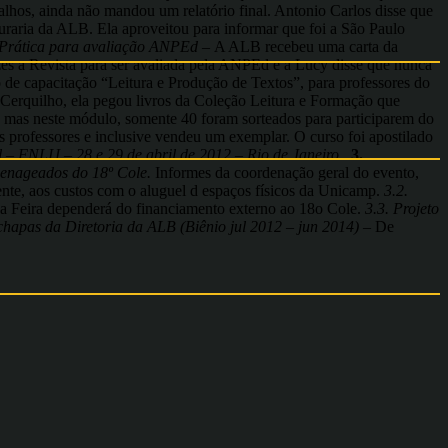
lhos, ainda não mandou um relatório final. Antonio Carlos disse que
raria da ALB. Ela aproveitou para informar que foi a São Paulo
 e Prática para avaliação ANPEd –
A ALB recebeu uma carta da
s a Revista para ser avaliada pela ANPEd e a Lucy disse que nunca
 de capacitação “Leitura e Produção de Textos”, para professores do
 Cerquilho, ela pegou livros da Coleção Leitura e Formação que
, mas neste módulo, somente 40 foram sorteados para participarem do
s professores e inclusive vendeu um exemplar. O curso foi apostilado
il – FNLIJ – 28 e 29 de abril de 2012 – Rio de
Janeiro.
3.
omenageados do 18º Cole.
Informes da coordenação geral do evento,
ente, aos custos com o aluguel d espaços físicos da Unicamp.
3.2.
da Feira dependerá do financiamento externo ao 18o Cole.
3.3. Projeto
 chapas da Diretoria da ALB (Biênio jul 2012 – jun 2014) –
De