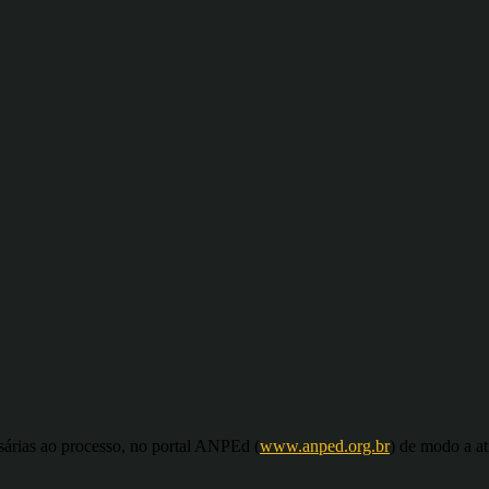
sárias ao processo, no portal ANPEd (
www.anped.org.br
) de modo a a