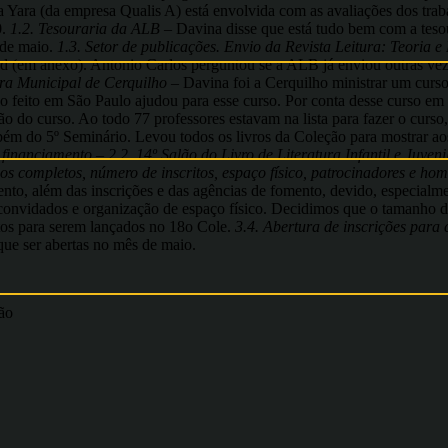
 Yara (da empresa Qualis A) está envolvida com as avaliações dos traba
0.
1.2. Tesouraria da ALB
– Davina disse que está tudo bem com a tesou
 de maio.
1.3. Setor de publicações. Envio da Revista Leitura: Teoria
(em anexo). Antonio Carlos perguntou se a ALB já enviou outras veze
ura Municipal de Cerquilho –
Davina foi a Cerquilho ministrar um curso
 feito em São Paulo ajudou para esse curso. Por conta desse curso em
o do curso. Ao todo 77 professores estavam na lista para fazer o curso
mbém do 5º Seminário. Levou todos os livros da Coleção para mostrar ao
 financiamento – 2.2. 14º Salão do Livro de Literatura Infantil e Juven
os completos, número de inscritos, espaço físico, patrocinadores e h
nto, além das inscrições e das agências de fomento, devido, especialm
 convidados e organização de espaço físico. Decidimos que o tamanho 
s para serem lançados no 18o Cole.
3.4. Abertura de inscrições para
que ser abertas no mês de maio.
ão