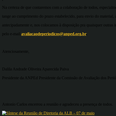
Na certeza de que contaremos com a colaboração de todos, especialm
tange ao cumprimento do prazo estabelecido, para envio do material,
antecipadamente e, nos colocamos à disposição pra quaisquer outras 
pelo e-mail
avaliacaodeperiodicos@anped.org.br
.
Atenciosamente,
Dalila Andrade Oliveira Aparecida Paiva
Presidente da ANPEd Presidente da Comissão de Avaliação dos Peri
Antonio Carlos encerrou a reunião e agradeceu a presença de todos.