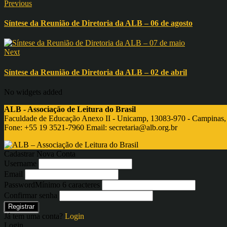
Previous
Síntese da Reunião de Diretoria da ALB – 06 de agosto
Next
Síntese da Reunião de Diretoria da ALB – 02 de abril
No widgets added
ALB - Associação de Leitura do Brasil
Faculdade de Educação Anexo II - Unicamp, 13083-970 - Campinas,
Fone: +55 19 3521-7960 Email:
secretaria@alb.org.br
Cadastrar Nova Conta
Username
Email
Password
Mínimo 6 caracteres
Confirmar senha
Registrar
Já tem uma conta?
Login
Login