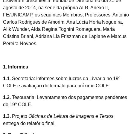
Estiveram presentes à reunião de Diretoria no dia 25 de
agosto de 2014, na sede da própria ALB, Anexo II,
FE/UNICAMP, os seguintes Membros, Professores: Antonio
Carlos Rodrigues de Amorim, Ana Lúcia Horta Nogueira,
Alik Wunder, Alda Regina Tognini Romaguera, Maria
Cristina Briani, Adriana Lia Friszman de Laplane e Marcus
Pereira Novaes.
1. Informes
1.
1
.
Secretaria: Informes sobre lucros da Livraria no 19º
COLE e avaliação do formato para próximo COLE.
1.2.
Tesouraria: Levantamento dos pagamentos pendentes
do 19º COLE.
1.3.
Projeto
Oficinas
de Leitura de Imagens e Textos
:
entrega do relatório final.