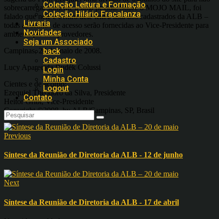
Coleção Leitura e Formação
sobrecarregar somente a uma pessoa. Sobre o MOJO MAIL, foi
Coleção Hilário Fracalanza
falado que nele e dentro dele tem a lista dos cadastrados da ALB –
Livraria
todas as senhas de acesso serão fornecidas ao Vice-Presidente para
Novidades
ambientação nos provedores.
Seja um Associado
Campinas, 20 de maio de 2008.
back
Cadastro
Lucy Aparecida Rudék Colussi
Login
Minha Conta
Cientes e de acordo:
Logout
Ezequiel Theodoro da Silva, Presidente
Contato
Heitor Gribl, Vice-Presidente
Copyright ©2008, by ALB/Campinas, SP, Brasil
Previous
Síntese da Reunião de Diretoria da ALB - 12 de junho
Next
Síntese da Reunião de Diretoria da ALB - 17 de abril