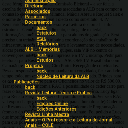
Administração
deste fórum. 3. Formação de Comissão Eleitoral – a ser feita a
Diretoria
escolha de três nomes de pessoas associadas a ALB para compor a
Associados
comissão eleitoral: Carlos Miranda, Márcia Abreu e Raquel Salek e
Parceiros
o nome de Guilherme do Val Toledo como substituto. 4. IV
Documentos
Seminário Nacional: O Professor e a Leitura do Jornal – infra-
back
estrutura – Gente para atendimento, entrega de material,
Estatutos
informações, monitores, anunciar para alunos de graduação. Será
Atas
preciso um treinamento. Atribuir a coordenação dos trabalhos de
Relatórios
infraestrutura com Regina, que fará o levantamento de necessidades,
ALB – Memórias
alocar pessoas na formação de equipes, sala VIP no centro de
back
convenções, interface com a imprensa e a TV Unicamp. Pedir para
Estudos
telefonar para Eustáquio Gomes – ASCOM/ TV Brasil falar com
Projetos
Camarão, e TV Campinas, Ciro Porto. Recepção de convidados.
Pessoa responsável para acompanhar um convidado, ficar ao lado o
back
tempo todo, um acompanhante para cada convidado. Brindes para
Núcleo de Leitura da ALB
os convidados.Cheque para os Oficineiros no valor de R$ 500,00.
Publicações
Transporte, verificar com a RAC a possibilidade de ceder carro para
back
fazer o transporte de convidados durante o Seminário. Lucy ligar
Revista Leitura: Teoria e Prática
para Renato Faria para fazer o Layout do certificado.Ver se a RAC
back
vai expor charges ou documentários (para a hora do café) Caderno
Edições Online
de Resumos e Atividades e também o Caderno de Programação
Edições Anteriores
(como o do COLE), falar também com Renato. Foi pedido a Lucy
Revista Linha Mestra
que imprimisse os resumos que estão chegando com as inscrições,
Anais – O Professor e a Leitura do Jornal
para que possa ser feito a avaliação do conteúdo. 5. Outros – Heitor
Anais – COLE
sugeriu ao Prof. Ezequiel uma divisão de trabalhos do site para não