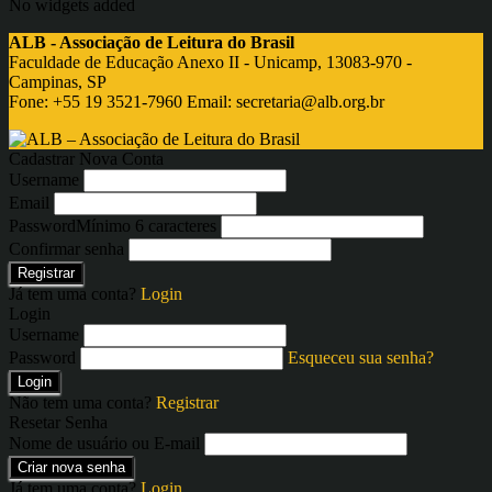
No widgets added
ALB - Associação de Leitura do Brasil
Faculdade de Educação Anexo II - Unicamp, 13083-970 -
Campinas, SP
Fone: +55 19 3521-7960 Email:
secretaria@alb.org.br
Cadastrar Nova Conta
Username
Email
Password
Mínimo 6 caracteres
Confirmar senha
Registrar
Já tem uma conta?
Login
Login
Username
Password
Esqueceu sua senha?
Login
Não tem uma conta?
Registrar
Resetar Senha
Nome de usuário ou E-mail
Criar nova senha
Já tem uma conta?
Login