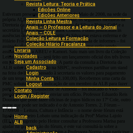
Revista Leitura: Teoria e Prática
Edições Online
Estiveram presentes na reunião de 20 de Maio de 2008, na sede da
Edições Anteriores
própria ALB, Anexo II, FE/UNICAMP, os seguintes membros da
Revista Linha Mestra
Diretoria da ALB: Ezequiel Theodoro da Silva e Heitor Gribl e a
Anais – O Professor e a Leitura do Jornal
secretária Lucy Aparecida Rudek Colussi. Foram justificadas as
Anais – COLE
ausências de Lílian Lopes Martin da Silva que estava enferma e de
Coleção Leitura e Formação
Hilário Fracalanza, também enfermo. 1. Rodada de informes – foi
Coleção Hilário Fracalanza
assinado mais um convênio dentre os muitos que estão sendo
Livraria
assinados, com a ABEU e Kamori. Saiu mais um livro da Coleção
Novidades
Leitura e Formação – será feito um lançamento oficial dos três livros
Seja um Associado
em junho na Livraria Saraiva. A partir da consulta a Diretoria da
Cadastro
ALB sobre a participação na SBPC, resolvemos partilhar um stand
Login
na feira do livro, repassado à secretaria os valores para pagamento
de um terço do valor total (R$1.100,00). Recebemos uma carta da
Minha Conta
PMC solicitando uma indicação de um membro da ALB para fazer
Logout
parte da Semana Guilherme de Almeida – foi indicado o Vice-
Contato
presidente Heitor Gribl – enviar um ofício. Professor Eduardo Reis
Login / Register
Dourado que pode fazer oficinas de jogos lúdicos no 17º Cole, outro
nome que pode ser indicado é o de Antonio Torres. 2. Fórum –
17/09/08 – Leitura, Cultura e Infância – o nome deste fórum está
ligado a Monteiro Lobato uma indicação da Profª Marisa Lajolo
Home
(IEL), foi sugerido pelo Heitor consultar a Professora Marisa para
ALB
ajudar na organização do fórum, e este vai consultá-la sobre a
back
possibilidade. Consultar também a Professora Norma para participar