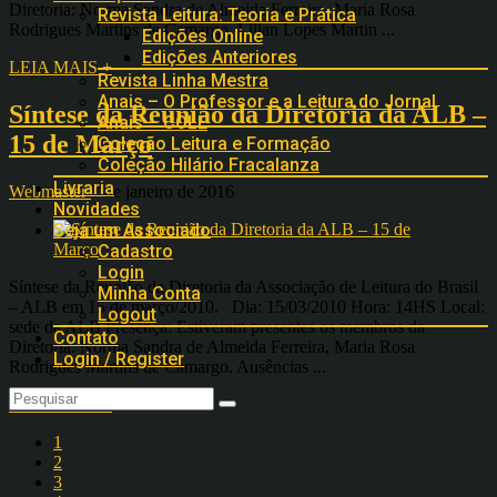
Diretoria: Norma Sandra de Almeida Ferreira, Maria Rosa
Revista Leitura: Teoria e Prática
Rodrigues Martins de Camargo, Lílian Lopes Martin ...
Edições Online
Edições Anteriores
LEIA MAIS +
Revista Linha Mestra
Anais – O Professor e a Leitura do Jornal
Síntese da Reunião da Diretoria da ALB –
Anais – COLE
15 de Março
Coleção Leitura e Formação
Coleção Hilário Fracalanza
Livraria
Webmaster
7 de janeiro de 2016
Novidades
Seja um Associado
Cadastro
Login
Síntese da Reunião da Diretoria da Associação de Leitura do Brasil
Minha Conta
– ALB em 15 de março/2010. Dia: 15/03/2010 Hora: 14HS Local:
Logout
sede da ALB Presença: Estiveram presentes os membros da
Contato
Diretoria: Norma Sandra de Almeida Ferreira, Maria Rosa
Login / Register
Rodrigues Martins de Camargo. Ausências ...
LEIA MAIS +
1
2
3