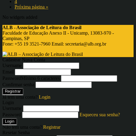
4
Próxima página »
No widgets added
ALB - Associação de Leitura do Brasil
Faculdade de Educação Anexo II - Unicamp, 13083-970 -
Campinas, SP
Fone: +55 19 3521-7960 Email:
secretaria@alb.org.br
Cadastrar Nova Conta
Username
Email
Password
Mínimo 6 caracteres
Confirmar senha
Registrar
Já tem uma conta?
Login
Login
Username
Password
Esqueceu sua senha?
Login
Não tem uma conta?
Registrar
Resetar Senha