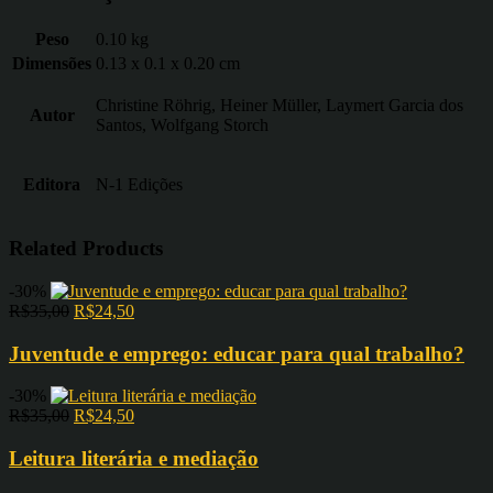
Peso
0.10 kg
Dimensões
0.13 x 0.1 x 0.20 cm
Christine Röhrig, Heiner Müller, Laymert Garcia dos
Autor
Santos, Wolfgang Storch
Editora
N-1 Edições
Related Products
-30%
R$
35,00
R$
24,50
Juventude e emprego: educar para qual trabalho?
-30%
R$
35,00
R$
24,50
Leitura literária e mediação