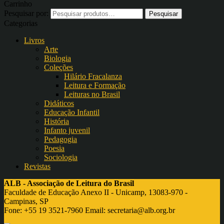
Carrinho
Pesquisar por:
Categorias
Livros
Arte
Biologia
Coleções
Hilário Fracalanza
Leitura e Formação
Leituras no Brasil
Didáticos
Educação Infantil
História
Infanto juvenil
Pedagogia
Poesia
Sociologia
Revistas
ALB - Associação de Leitura do Brasil
Faculdade de Educação Anexo II - Unicamp, 13083-970 -
Campinas, SP
Fone: +55 19 3521-7960 Email:
secretaria@alb.org.br