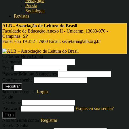
Pedagogia
Poesia
Sociologia
Revistas
ALB - Associação de Leitura do Brasil
Faculdade de Educação Anexo II - Unicamp, 13083-970 -
Campinas, SP
Fone: +55 19 3521-7960 Email:
secretaria@alb.org.br
Cadastrar Nova Conta
Username
Email
Password
Mínimo 6 caracteres
Confirmar senha
Registrar
Já tem uma conta?
Login
Login
Username
Password
Esqueceu sua senha?
Login
Não tem uma conta?
Registrar
Resetar Senha