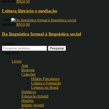
R$
35,00
R$
24,50
Leitura literária e mediação
-74%
R$
38,00
R$
10,00
Da linguística formal à linguística social
Carrinho
Pesquisar
por:
Categorias
Livros
Arte
Biologia
Coleções
Hilário Fracalanza
Leitura e Formação
Leituras no Brasil
Didáticos
Educação Infantil
História
Infanto juvenil