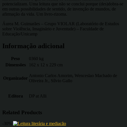
potencializam. Uma leitura que não se conclui porque (des)dobra-se
em outras possibilidades de sentido, de invenção de mundos, de
afirmação da vida. Um livro-rizoma.
Áurea M. Guimarães – Grupo VIOLAR (Laboratório de Estudos
sobre Violência, Imaginário e Juventude) – Faculdade de
Educação/Unicamp
Informação adicional
Peso
0360 kg
Dimensões
162 x 12 x 229 cm
Antonio Carlos Amorim, Wenceslao Machado de
Organizador
Oliveira Jr., Sílvio Gallo
Editora
DP at Alli
Related Products
-30%