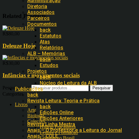
Administração
Diretoria
Associados
Related Products
Parceiros
Documentos
back
R$
80,00
Estatutos
Atas
Deleuze Hoje
Relatórios
ALB – Memórias
back
R$
30,00
Estudos
Projetos
Infâncias e movimentos sociais
back
Núcleo de Leitura da ALB
Pesquisar por:
Publicações
Categorias
back
Revista Leitura: Teoria e Prática
Livros
back
Arte
Edições Online
Biologia
Edições Anteriores
Coleções
Revista Linha Mestra
Hilário Fracalanza
Anais – O Professor e a Leitura do Jornal
Leitura e Formação
Anais – COLE
Leituras no Brasil