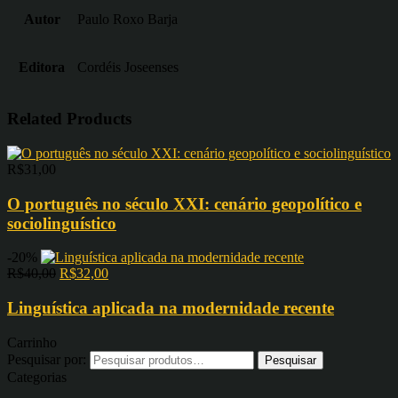
Autor
Paulo Roxo Barja
Editora
Cordéis Joseenses
Related Products
R$
31,00
O português no século XXI: cenário geopolítico e
sociolinguístico
-20%
R$
40,00
R$
32,00
Linguística aplicada na modernidade recente
Carrinho
Pesquisar por:
Categorias