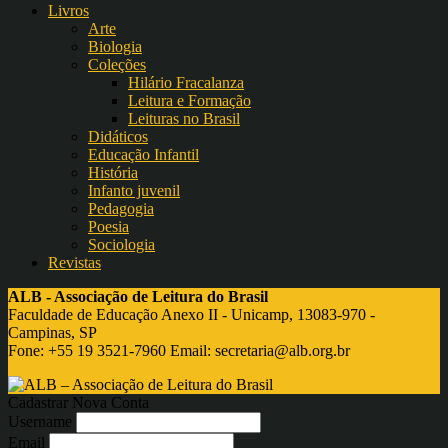
Livros
Arte
Biologia
Coleções
Hilário Fracalanza
Leitura e Formação
Leituras no Brasil
Didáticos
Educação Infantil
História
Infanto juvenil
Pedagogia
Poesia
Sociologia
Revistas
ALB - Associação de Leitura do Brasil
Faculdade de Educação Anexo II - Unicamp, 13083-970 -
Campinas, SP
Fone: +55 19 3521-7960 Email:
secretaria@alb.org.br
Cadastrar Nova Conta
Username
Email