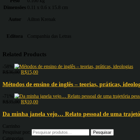
Peso
0.100 kg
Dimensões
0.11 x 0.6 x 15.8 cm
Autor
Ailton Krenak
Editora
Companhia das Letras
Related Products
-58%
R$
36,00
R$
15,00
Métodos de ensino de inglês – teorias, práticas, ideolo
-71%
R$
35,00
R$
10,00
Da minha janela vejo… Relato pessoal de uma trajetó
Carrinho
Pesquisar por:
Categorias