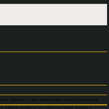
ira. Neste livro, o líder indígena critica a ideia de humanidade
não aceitação da ideia de que somos todos iguais. Somente o