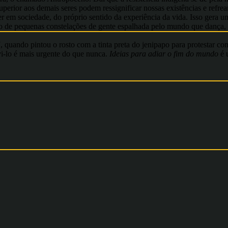
erior aos demais seres podem ressignificar nossas existências e refre
er em sociedade, do próprio sentido da experiência da vida. Isso gera 
heio de pequenas constelações de gente espalhada pelo mundo que dança
quando pintou o rosto com a tinta preta do jenipapo para protestar contr
vi-lo é mais urgente do que nunca.
Ideias para adiar o fim do mundo
é 