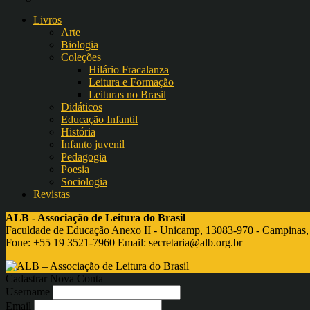
Livros
Arte
Biologia
Coleções
Hilário Fracalanza
Leitura e Formação
Leituras no Brasil
Didáticos
Educação Infantil
História
Infanto juvenil
Pedagogia
Poesia
Sociologia
Revistas
ALB - Associação de Leitura do Brasil
Faculdade de Educação Anexo II - Unicamp, 13083-970 - Campinas,
Fone: +55 19 3521-7960 Email:
secretaria@alb.org.br
Cadastrar Nova Conta
Username
Email