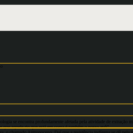
do
logia se encontra profundamente afetada pela atividade de extração mine
 que aquele rio que está em coma é também o nosso avô”.
era, o chamado Antropoceno. Daí que a resistência indígena se dê pela 